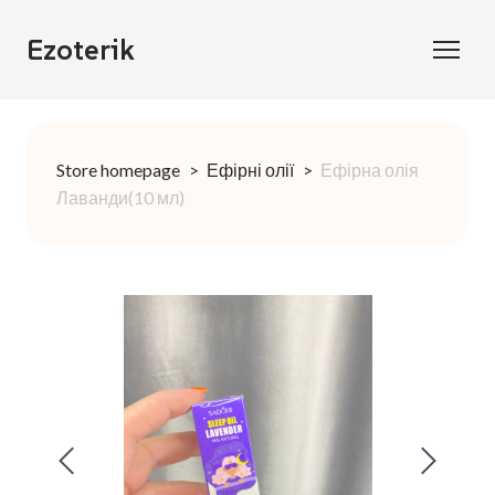
Ezoterik
Store homepage
Ефірні олії
Ефірна олія
Лаванди(10 мл)