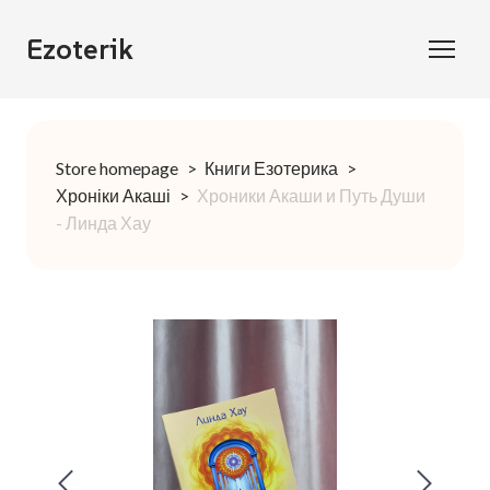
Ezoterik
Store homepage
Книги Езотерика
Хроніки Акаші
Хроники Акаши и Путь Души
- Линда Хау