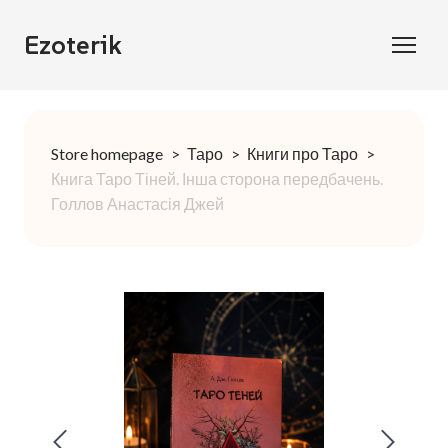
Ezoterik
Store homepage
Таро
Книги про Таро
Книга Таро Тіней. Інша сторона передбачень.
Голлов Анастасія Джей