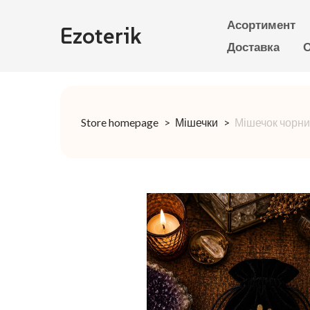
Асортимент
Ezoterik
Доставка
О
Store homepage
Мішечки
Мішечок чорни