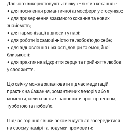
Для чого використовують свічку «Еліксир кохання»:
• для посилення романтичної атмосфери у стосунках;
• для привернення взаємного кохання та нових
знайомств;
• для гармонізації відносин у парі;
• для роботи із самоцінністю та любов’ю до себе;
• для відновлення ніжності, довіри та емоційної
близькості;
• для практик на відкриття серця та прийняття любові
у своє життя.
Цю свічку можна запалювати під час медитацій,
практик на бажання, романтичних вечорів або в
моменти, коли хочеться наповнити простір теплом,
турботою та любов’ю.
Під час горіння свічки рекомендується зосередитися
на своєму намірі та подумки промовити: