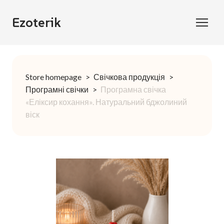
Ezoterik
Store homepage
Свічкова продукція
Програмні свічки
Програмна свічка
«Еліксир кохання». Натуральний бджолиний
віск