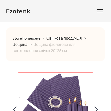
Ezoterik
Store homepage
Свічкова продукція
Вощина
Вощина фіолетова для
виготовлення свічок 20*26 см